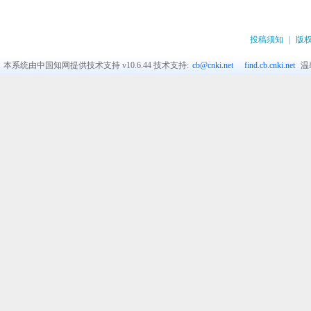
投稿须知
|
版
本系统由中国知网提供技术支持
v10.6.44
技术支持:
cb@cnki.net
find.cb.cnki.net
温